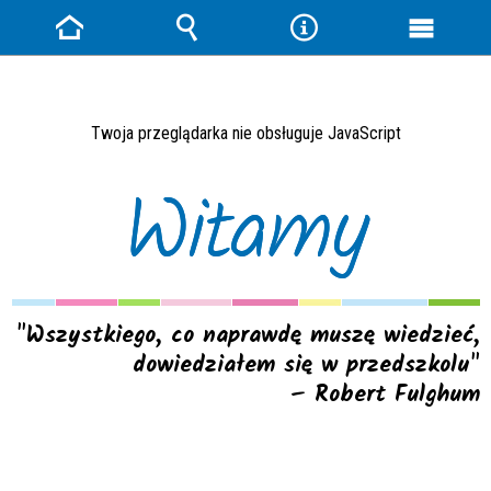
Strona
Wyszukiwarka
Narzędzia
Menu
główna
główne
Twoja przeglądarka nie obsługuje JavaScript
Witamy
"Wszystkiego, co naprawdę muszę wiedzieć,
dowiedziałem się w przedszkolu"
– Robert Fulghum