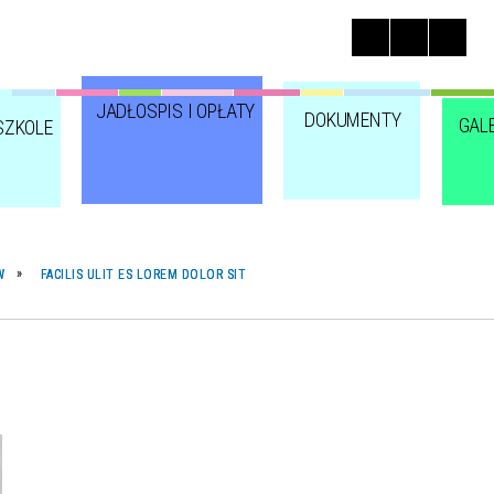
JADŁOSPIS I OPŁATY
DOKUMENTY
GAL
SZKOLE
W
FACILIS ULIT ES LOREM DOLOR SIT