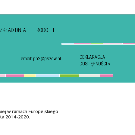
ZKŁAD DNIA
RODO
DEKLARACJA
email:
pp2@pszow.pl
DOSTĘPNOŚCI »
kiej w ramach Europejskiego
ata 2014-2020.