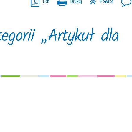
Pdf
Drukuj
Powrót
egorii „Artykuł dla