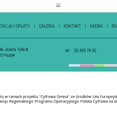
TACJA I OPŁATY
GALERIA
KONTAKT
KADRA
RO
le Józefa Tytki 8
tel.:
32 455 79 30
70 Pszów
tu w ramach projektu "Cyfrowa Gmina" ze środków Unii Europejs
oju Regionalnego Programu Operacyjnego Polska Cyfrowa na l