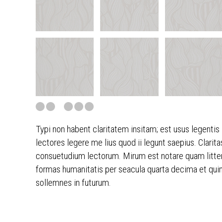
Typi non habent claritatem insitam; est usus legentis
lectores legere me lius quod ii legunt saepius. Clar
consuetudium lectorum. Mirum est notare quam litte
formas humanitatis per seacula quarta decima et quin
sollemnes in futurum.