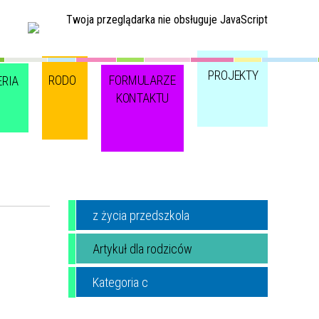
Twoja przeglądarka nie obsługuje JavaScript
PROJEKTY
RODO
FORMULARZE
ERIA
KONTAKTU
z życia przedszkola
Artykuł dla rodziców
Kategoria c