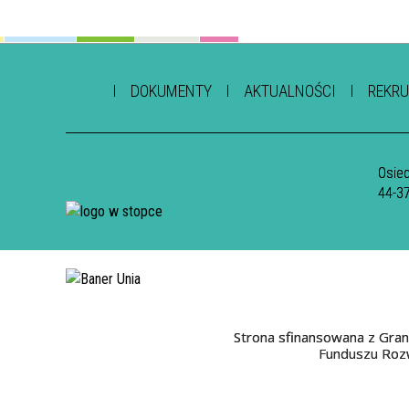
DOKUMENTY
AKTUALNOŚCI
REKRU
Osied
44-3
Strona sfinansowana z Gran
Funduszu Rozw