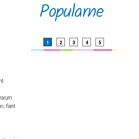
Popularne
1
2
3
4
5
nt
erarum
, fiant