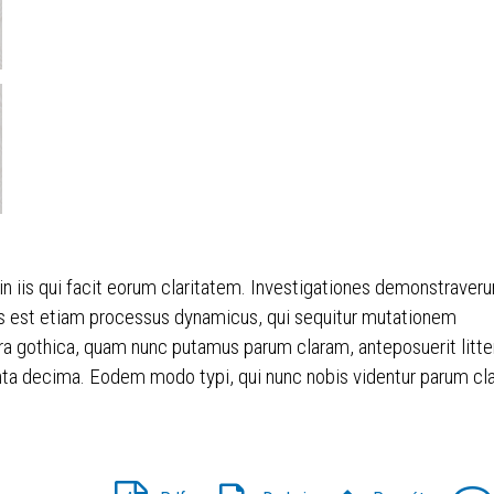
 in iis qui facit eorum claritatem. Investigationes demonstraveru
itas est etiam processus dynamicus, qui sequitur mutationem
ra gothica, quam nunc putamus parum claram, anteposuerit litt
ta decima. Eodem modo typi, qui nunc nobis videntur parum clari