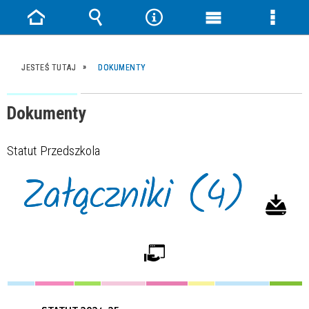
Strona
Wyszukiwarka
Narzędzia
Menu
Menu
główna
główne
szczeg
JESTEŚ TUTAJ
DOKUMENTY
Dokumenty
Statut Przedszkola
Załączniki (4)