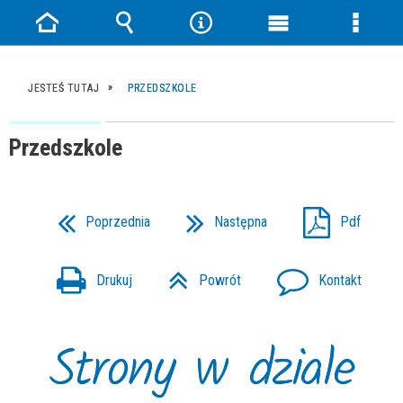
Strona
Wyszukiwarka
Narzędzia
Menu
Menu
główna
główne
szczeg
JESTEŚ TUTAJ
PRZEDSZKOLE
Przedszkole
Poprzednia
Następna
Pdf
Drukuj
Powrót
Kontakt
Strony w dziale