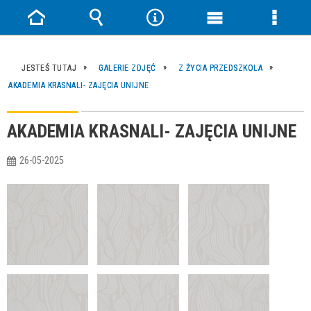
Strona
Wyszukiwarka
Narzędzia
Menu
Menu
główna
główne
szczeg
JESTEŚ TUTAJ
GALERIE ZDJĘĆ
Z ŻYCIA PRZEDSZKOLA
AKADEMIA KRASNALI- ZAJĘCIA UNIJNE
AKADEMIA KRASNALI- ZAJĘCIA UNIJNE
26-05-2025