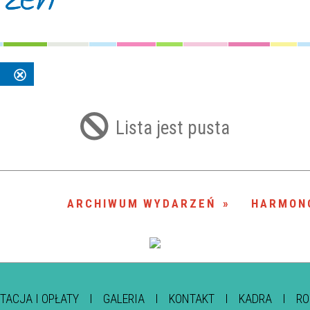
5
Usuń
ten
filtr
Lista jest pusta
ARCHIWUM WYDARZEŃ
HARMON
TACJA I OPŁATY
GALERIA
KONTAKT
KADRA
RO