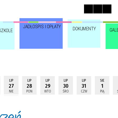
JADŁOSPIS I OPŁATY
DOKUMENTY
GAL
SZKOLE
LIP
LIP
LIP
LIP
LIP
SIE
27
28
29
30
31
1
NIE
PON
WTO
ŚRO
CZW
PIĄ
rzeń