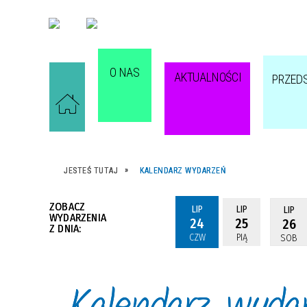
O NAS
AKTUALNOŚCI
PRZED
JESTEŚ TUTAJ
KALENDARZ WYDARZEŃ
ZOBACZ
LIP
LIP
LIP
WYDARZENIA
24
25
26
Z DNIA:
CZW
PIĄ
SOB
Kalendarz wyda