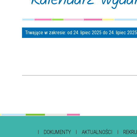
Trwające w zakresie:
od 24. lipiec 2025 do 24. lipiec 202
DOKUMENTY
AKTUALNOŚCI
REKRU