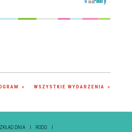
Filtry
Szukana fraza
Kategoria
Trwające w
—
zakresie
Miejsce
Organizator
OGRAM
WSZYSTKIE WYDARZENIA
ZKŁAD DNIA
RODO