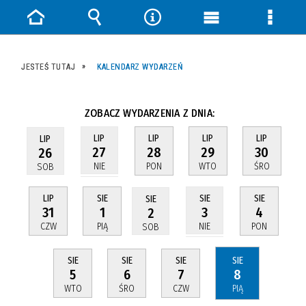
Strona
Wyszukiwarka
Narzędzia
Menu
Menu
główna
główne
szczeg
JESTEŚ TUTAJ
KALENDARZ WYDARZEŃ
ZOBACZ WYDARZENIA Z DNIA:
LIP
LIP
LIP
LIP
LIP
28
29
30
27
26
PON
WTO
ŚRO
NIE
SOB
LIP
SIE
SIE
SIE
SIE
31
1
4
3
2
CZW
PIĄ
PON
NIE
SOB
SIE
SIE
SIE
SIE
5
6
7
8
WTO
ŚRO
CZW
PIĄ