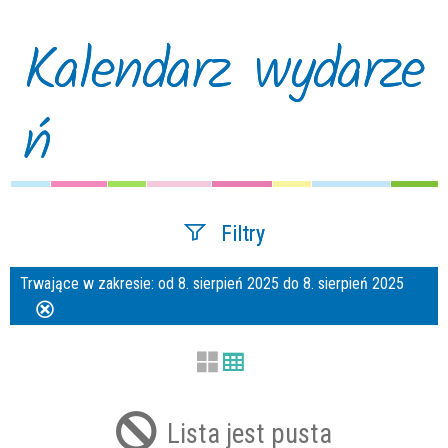
Kalendarz wydarze
ń
Filtry
Trwające w zakresie:
od 8. sierpień 2025 do 8. sierpień 2025
Szukana fraza
Usuń
ten
filtr
Kategoria
Lista jest pusta