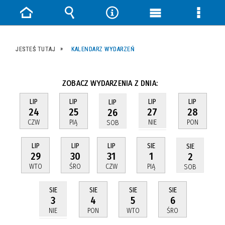
Strona
Wyszukiwarka
Narzędzia
Menu
Menu
główna
główne
szczeg
JESTEŚ TUTAJ
KALENDARZ WYDARZEŃ
ZOBACZ WYDARZENIA Z DNIA:
LIP
LIP
LIP
LIP
LIP
24
25
28
27
26
CZW
PIĄ
PON
NIE
SOB
LIP
LIP
LIP
SIE
SIE
29
30
31
1
2
WTO
ŚRO
CZW
PIĄ
SOB
SIE
SIE
SIE
SIE
4
5
6
3
PON
WTO
ŚRO
NIE