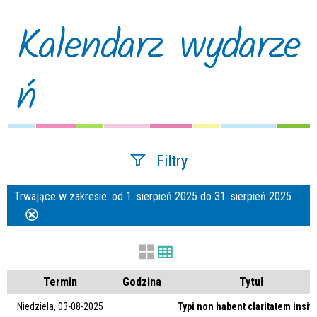
Kalendarz wydarze
ń
Filtry
Trwające w zakresie:
od 1. sierpień 2025 do 31. sierpień 2025
Szukana fraza
Usuń
ten
filtr
Kategoria
Termin
Godzina
Tytuł
Niedziela, 03-08-2025
Typi non habent claritatem insit
Trwające w zakresie