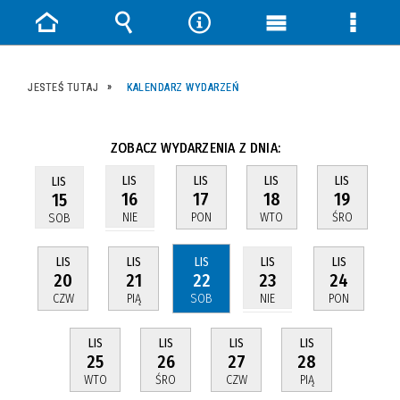
Strona
Wyszukiwarka
Narzędzia
Menu
Menu
główna
główne
szczeg
JESTEŚ TUTAJ
KALENDARZ WYDARZEŃ
ZOBACZ WYDARZENIA Z DNIA:
LIS
LIS
LIS
LIS
LIS
17
18
19
16
15
PON
WTO
ŚRO
NIE
SOB
LIS
LIS
LIS
LIS
LIS
20
21
22
24
23
CZW
PIĄ
SOB
PON
NIE
LIS
LIS
LIS
LIS
25
26
27
28
WTO
ŚRO
CZW
PIĄ