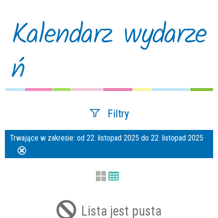
Kalendarz wydarze
ń
Filtry
Trwające w zakresie:
od 22. listopad 2025 do 22. listopad 2025
Szukana fraza
Usuń
ten
filtr
Kategoria
Lista jest pusta