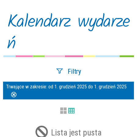
Kalendarz wydarze
ń
Filtry
Trwające w zakresie:
od 1. grudzień 2025 do 1. grudzień 2025
Szukana fraza
Usuń
ten
filtr
Kategoria
Lista jest pusta