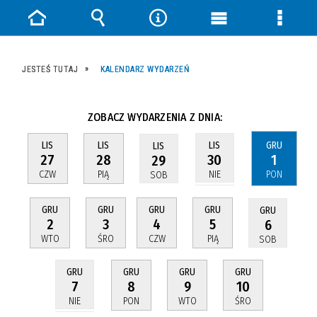
Strona
Wyszukiwarka
Narzędzia
Menu
Menu
główna
główne
szczeg
JESTEŚ TUTAJ
KALENDARZ WYDARZEŃ
ZOBACZ WYDARZENIA Z DNIA:
LIS
LIS
GRU
LIS
LIS
27
28
1
30
29
CZW
PIĄ
PON
NIE
SOB
GRU
GRU
GRU
GRU
GRU
2
3
4
5
6
WTO
ŚRO
CZW
PIĄ
SOB
GRU
GRU
GRU
GRU
8
9
10
7
PON
WTO
ŚRO
NIE