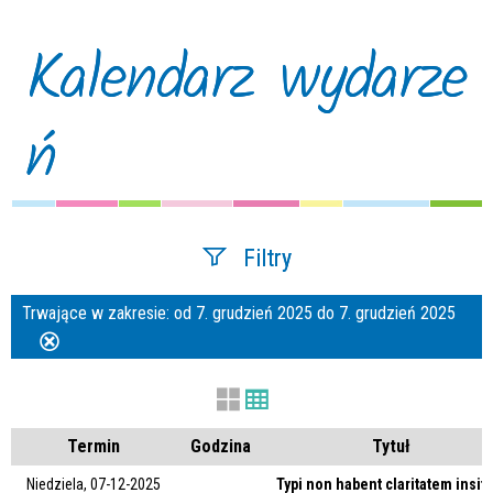
Kalendarz wydarze
ń
Filtry
Trwające w zakresie:
od 7. grudzień 2025 do 7. grudzień 2025
Szukana fraza
Usuń
ten
filtr
Kategoria
Termin
Godzina
Tytuł
Niedziela, 07-12-2025
Typi non habent claritatem insit