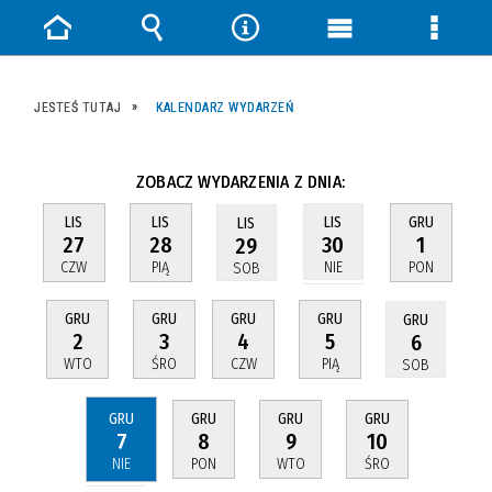
Strona
Wyszukiwarka
Narzędzia
Menu
Menu
główna
główne
szczeg
JESTEŚ TUTAJ
KALENDARZ WYDARZEŃ
ZOBACZ WYDARZENIA Z DNIA:
LIS
LIS
GRU
LIS
LIS
27
28
1
30
29
CZW
PIĄ
PON
NIE
SOB
GRU
GRU
GRU
GRU
GRU
2
3
4
5
6
WTO
ŚRO
CZW
PIĄ
SOB
GRU
GRU
GRU
GRU
7
8
9
10
NIE
PON
WTO
ŚRO