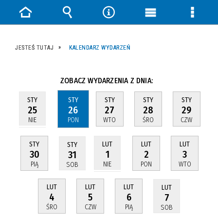
Strona
Wyszukiwarka
Narzędzia
Menu
Menu
główna
główne
szczeg
JESTEŚ TUTAJ
KALENDARZ WYDARZEŃ
ZOBACZ WYDARZENIA Z DNIA:
STY
STY
STY
STY
STY
26
27
28
29
25
PON
WTO
ŚRO
CZW
NIE
STY
LUT
LUT
LUT
STY
30
2
3
1
31
PIĄ
PON
WTO
NIE
SOB
LUT
LUT
LUT
LUT
4
5
6
7
ŚRO
CZW
PIĄ
SOB