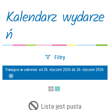
Kalendarz wydarze
ń
Filtry
Trwające w zakresie:
od 26. styczeń 2026 do 26. styczeń 2026
Szukana fraza
Usuń
ten
filtr
Kategoria
Lista jest pusta