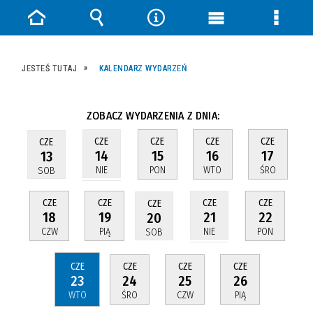
Strona
Wyszukiwarka
Narzędzia
Menu
Menu
główna
główne
szczeg
JESTEŚ TUTAJ
KALENDARZ WYDARZEŃ
ZOBACZ WYDARZENIA Z DNIA:
CZE
CZE
CZE
CZE
CZE
15
16
17
14
13
PON
WTO
ŚRO
NIE
SOB
CZE
CZE
CZE
CZE
CZE
18
19
22
21
20
CZW
PIĄ
PON
NIE
SOB
CZE
CZE
CZE
CZE
23
24
25
26
WTO
ŚRO
CZW
PIĄ