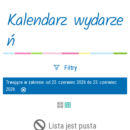
Kalendarz wydarze
ń
Filtry
Trwające w zakresie:
od 23. czerwiec 2026 do 23. czerwiec
Szukana fraza
2026
Usuń
ten
filtr
Kategoria
Lista jest pusta