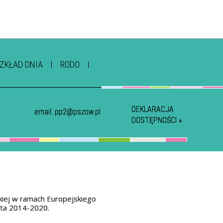
ZKŁAD DNIA
RODO
DEKLARACJA
email:
pp2@pszow.pl
DOSTĘPNOŚCI »
kiej w ramach Europejskiego
ata 2014-2020.