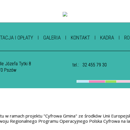
TACJA I OPŁATY
GALERIA
KONTAKT
KADRA
RO
le Józefa Tytki 8
tel.:
32 455 79 30
70 Pszów
tu w ramach projektu "Cyfrowa Gmina" ze środków Unii Europejs
oju Regionalnego Programu Operacyjnego Polska Cyfrowa na l