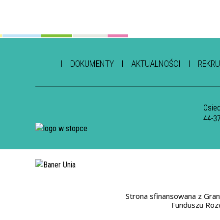
DOKUMENTY
AKTUALNOŚCI
REKRU
Osied
44-3
Strona sfinansowana z Gran
Funduszu Rozw