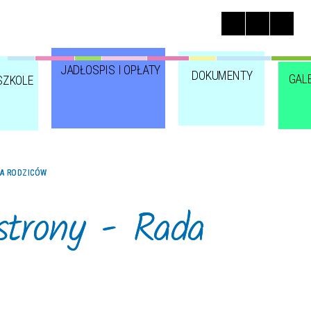
JADŁOSPIS I OPŁATY
DOKUMENTY
GAL
SZKOLE
DA RODZICÓW
strony - Rada