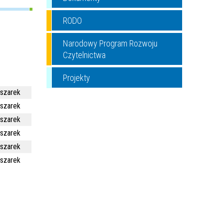
RODO
Narodowy Program Rozwoju
Czytelnictwa
Projekty
aszarek
aszarek
aszarek
aszarek
aszarek
aszarek