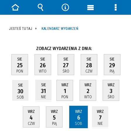
Strona
Wyszukiwarka
Narzędzia
Menu
Menu
główna
główne
szczeg
JESTEŚ TUTAJ
KALENDARZ WYDARZEŃ
ZOBACZ WYDARZENIA Z DNIA:
SIE
SIE
SIE
SIE
SIE
25
26
27
28
29
PON
WTO
ŚRO
CZW
PIĄ
WRZ
WRZ
WRZ
SIE
SIE
1
2
3
31
30
PON
WTO
ŚRO
NIE
SOB
WRZ
WRZ
WRZ
WRZ
4
5
6
7
CZW
PIĄ
SOB
NIE