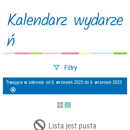
Kalendarz wydarze
ń
Filtry
Trwające w zakresie:
od 6. wrzesień 2025 do 6. wrzesień 2025
Szukana fraza
Usuń
ten
filtr
Kategoria
Lista jest pusta