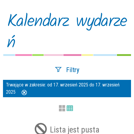
Kalendarz wydarze
ń
Filtry
Trwające w zakresie:
od 17. wrzesień 2025 do 17. wrzesień
Szukana fraza
2025
Usuń
ten
filtr
Kategoria
Lista jest pusta