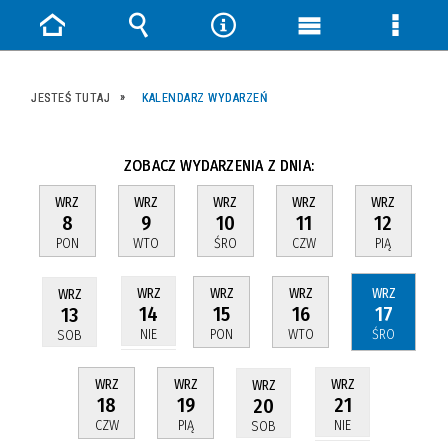
Strona
Wyszukiwarka
Narzędzia
Menu
Menu
główna
główne
szczeg
JESTEŚ TUTAJ
KALENDARZ WYDARZEŃ
ZOBACZ WYDARZENIA Z DNIA:
WRZ
WRZ
WRZ
WRZ
WRZ
8
9
10
11
12
PON
WTO
ŚRO
CZW
PIĄ
WRZ
WRZ
WRZ
WRZ
WRZ
15
16
17
14
13
PON
WTO
ŚRO
NIE
SOB
WRZ
WRZ
WRZ
WRZ
18
19
21
20
CZW
PIĄ
NIE
SOB