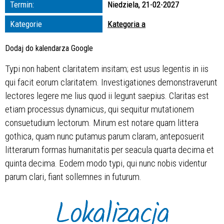
Termin:
Niedziela, 21-02-2027
zakresie
Kategorie
Kategoria a
—
Dodaj do kalendarza Google
Miejsce
Typi non habent claritatem insitam; est usus legentis in iis
qui facit eorum claritatem. Investigationes demonstraverunt
Organizator
lectores legere me lius quod ii legunt saepius. Claritas est
etiam processus dynamicus, qui sequitur mutationem
consuetudium lectorum. Mirum est notare quam littera
gothica, quam nunc putamus parum claram, anteposuerit
litterarum formas humanitatis per seacula quarta decima et
quinta decima. Eodem modo typi, qui nunc nobis videntur
parum clari, fiant sollemnes in futurum.
Lokalizacja