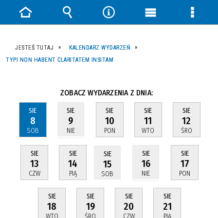
Strona
Wyszukiwarka
Narzędzia
Menu
Menu
główna
główne
szczeg
JESTEŚ TUTAJ
KALENDARZ WYDARZEŃ
TYPI NON HABENT CLARITATEM INSITAM
ZOBACZ WYDARZENIA Z DNIA:
SIE
SIE
SIE
SIE
SIE
8
10
11
12
9
SOB
PON
WTO
ŚRO
NIE
SIE
SIE
SIE
SIE
SIE
13
14
17
16
15
CZW
PIĄ
PON
NIE
SOB
SIE
SIE
SIE
SIE
18
19
20
21
WTO
ŚRO
CZW
PIĄ