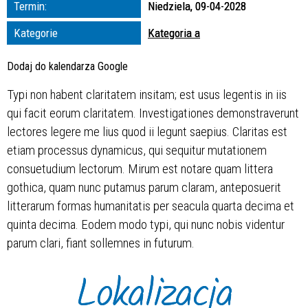
Termin:
Niedziela, 09-04-2028
zakresie
Kategorie
Kategoria a
—
Dodaj do kalendarza Google
Miejsce
Typi non habent claritatem insitam; est usus legentis in iis
qui facit eorum claritatem. Investigationes demonstraverunt
Organizator
lectores legere me lius quod ii legunt saepius. Claritas est
etiam processus dynamicus, qui sequitur mutationem
consuetudium lectorum. Mirum est notare quam littera
gothica, quam nunc putamus parum claram, anteposuerit
litterarum formas humanitatis per seacula quarta decima et
quinta decima. Eodem modo typi, qui nunc nobis videntur
parum clari, fiant sollemnes in futurum.
Lokalizacja