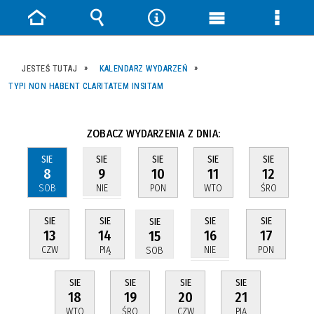
Strona
Wyszukiwarka
Narzędzia
Menu
Menu
główna
główne
szczeg
JESTEŚ TUTAJ
KALENDARZ WYDARZEŃ
TYPI NON HABENT CLARITATEM INSITAM
ZOBACZ WYDARZENIA Z DNIA:
SIE
SIE
SIE
SIE
SIE
8
10
11
12
9
SOB
PON
WTO
ŚRO
NIE
SIE
SIE
SIE
SIE
SIE
13
14
17
16
15
CZW
PIĄ
PON
NIE
SOB
SIE
SIE
SIE
SIE
18
19
20
21
WTO
ŚRO
CZW
PIĄ