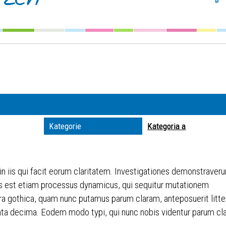
Szuka
Kateg
Trwaj
zakre
Miejs
Kategorie
Kategoria a
Organ
 in iis qui facit eorum claritatem. Investigationes demonstraveru
itas est etiam processus dynamicus, qui sequitur mutationem
ra gothica, quam nunc putamus parum claram, anteposuerit litt
ta decima. Eodem modo typi, qui nunc nobis videntur parum clari