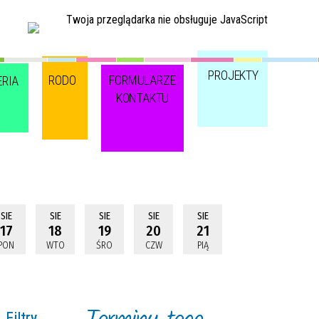
Twoja przeglądarka nie obsługuje JavaScript
PROJEKTY
RODO
FORMULARZE
ERIA
KONTAKTU
SIE
SIE
SIE
SIE
SIE
17
18
19
20
21
PON
WTO
ŚRO
CZW
PIĄ
Filtry