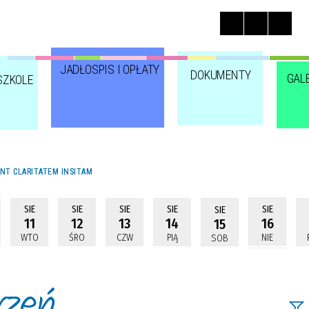
JADŁOSPIS I OPŁATY
DOKUMENTY
GAL
SZKOLE
NT CLARITATEM INSITAM
SIE
SIE
SIE
SIE
SIE
SIE
11
12
13
14
16
15
WTO
ŚRO
CZW
PIĄ
NIE
SOB
rzeń