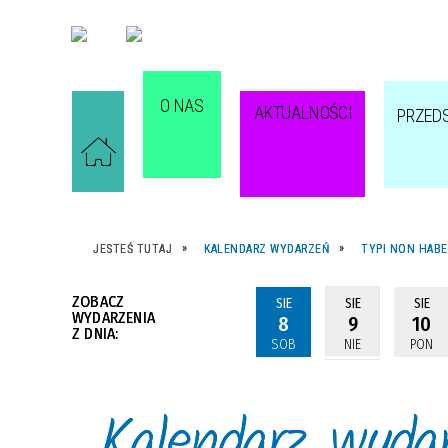
O NAS
AKTUALNOŚCI
PRZED
JESTEŚ TUTAJ
KALENDARZ WYDARZEŃ
TYPI NON HABE
ZOBACZ
SIE
SIE
SIE
WYDARZENIA
8
9
10
Z DNIA:
SOB
NIE
PON
Kalendarz wyda