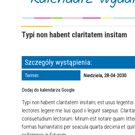
Typi non habent claritatem insitam
Szczegóły wystąpienia:
Termin:
Niedziela, 28-04-2030
Dodaj do kalendarza Google
Typi non habent claritatem insitam; est usus legentis
lectores legere me lius quod ii legunt saepius. Clar
consuetudium lectorum. Mirum est notare quam litte
formas humanitatis per seacula quarta decima et quin
sollemnes in futurum.