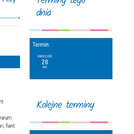
Terminy tego
dnia
na fraza
oria
Termin:
ące w
—
sie
KWIECIEŃ
28
NIE
ce
izator
Kolejne terminy
nt
erarum
, fiant