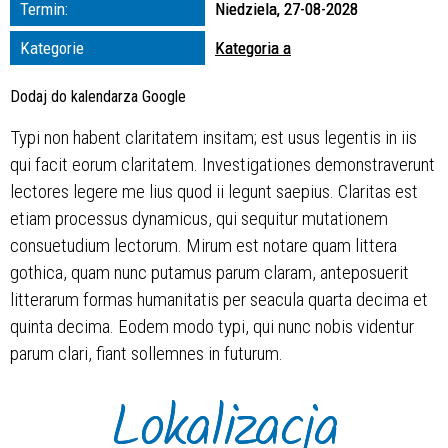
Termin:
Niedziela, 27-08-2028
zakresie
Kategorie
Kategoria a
—
Dodaj do kalendarza Google
Miejsce
Typi non habent claritatem insitam; est usus legentis in iis
qui facit eorum claritatem. Investigationes demonstraverunt
Organizator
lectores legere me lius quod ii legunt saepius. Claritas est
etiam processus dynamicus, qui sequitur mutationem
consuetudium lectorum. Mirum est notare quam littera
gothica, quam nunc putamus parum claram, anteposuerit
litterarum formas humanitatis per seacula quarta decima et
quinta decima. Eodem modo typi, qui nunc nobis videntur
parum clari, fiant sollemnes in futurum.
Lokalizacja