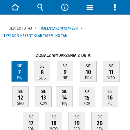
Strona
Wyszukiwarka
Narzędzia
Menu
Menu
główna
główne
szczeg
JESTEŚ TUTAJ
KALENDARZ WYDARZEŃ
TYPI NON HABENT CLARITATEM INSITAM
ZOBACZ WYDARZENIA Z DNIA:
SIE
SIE
SIE
SIE
SIE
7
10
11
9
8
PIĄ
PON
WTO
NIE
SOB
SIE
SIE
SIE
SIE
SIE
12
13
14
16
15
ŚRO
CZW
PIĄ
NIE
SOB
SIE
SIE
SIE
SIE
17
18
19
20
PON
WTO
ŚRO
CZW