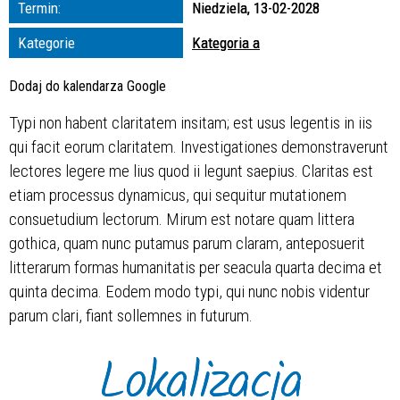
Termin:
Niedziela, 13-02-2028
zakresie
Kategorie
Kategoria a
—
Dodaj do kalendarza Google
Miejsce
Typi non habent claritatem insitam; est usus legentis in iis
qui facit eorum claritatem. Investigationes demonstraverunt
Organizator
lectores legere me lius quod ii legunt saepius. Claritas est
etiam processus dynamicus, qui sequitur mutationem
consuetudium lectorum. Mirum est notare quam littera
gothica, quam nunc putamus parum claram, anteposuerit
litterarum formas humanitatis per seacula quarta decima et
quinta decima. Eodem modo typi, qui nunc nobis videntur
parum clari, fiant sollemnes in futurum.
Lokalizacja