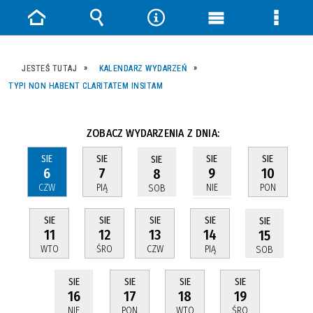
Strona
Wyszukiwarka
Narzędzia
Menu
Menu
główna
główne
szczeg
JESTEŚ TUTAJ
KALENDARZ WYDARZEŃ
TYPI NON HABENT CLARITATEM INSITAM
ZOBACZ WYDARZENIA Z DNIA:
SIE
SIE
SIE
SIE
SIE
6
7
10
9
8
CZW
PIĄ
PON
NIE
SOB
SIE
SIE
SIE
SIE
SIE
11
12
13
14
15
WTO
ŚRO
CZW
PIĄ
SOB
SIE
SIE
SIE
SIE
17
18
19
16
PON
WTO
ŚRO
NIE