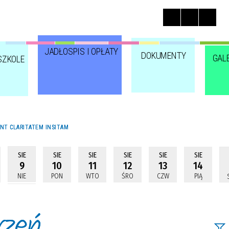
JADŁOSPIS I OPŁATY
DOKUMENTY
GAL
SZKOLE
NT CLARITATEM INSITAM
SIE
SIE
SIE
SIE
SIE
SIE
9
10
11
12
13
14
NIE
PON
WTO
ŚRO
CZW
PIĄ
rzeń