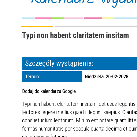
Typi non habent claritatem insitam
Szczegóły wystąpienia:
Termin:
Niedziela, 20-02-2028
Dodaj do kalendarza Google
Typi non habent claritatem insitam; est usus legentis
lectores legere me lius quod ii legunt saepius. Clar
consuetudium lectorum. Mirum est notare quam litte
formas humanitatis per seacula quarta decima et quin
sollemnes in futurum.