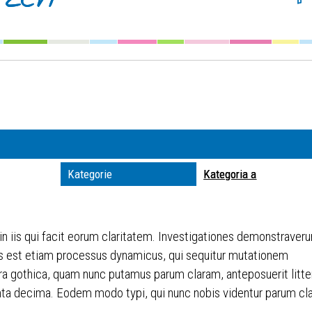
Szuka
Kateg
Trwaj
zakre
Miejs
Kategorie
Kategoria a
Organ
 in iis qui facit eorum claritatem. Investigationes demonstraveru
itas est etiam processus dynamicus, qui sequitur mutationem
ra gothica, quam nunc putamus parum claram, anteposuerit litt
ta decima. Eodem modo typi, qui nunc nobis videntur parum clari