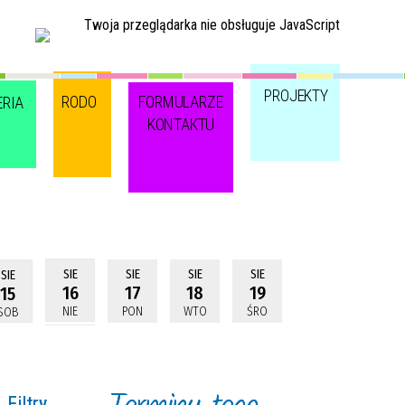
Twoja przeglądarka nie obsługuje JavaScript
PROJEKTY
RODO
FORMULARZE
ERIA
KONTAKTU
SIE
SIE
SIE
SIE
SIE
16
17
18
19
15
NIE
PON
WTO
ŚRO
SOB
Filtry