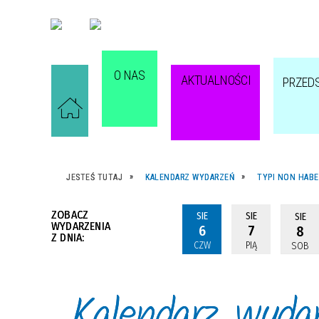
O NAS
AKTUALNOŚCI
PRZED
JESTEŚ TUTAJ
KALENDARZ WYDARZEŃ
TYPI NON HABE
ZOBACZ
SIE
SIE
SIE
WYDARZENIA
6
7
8
Z DNIA:
CZW
PIĄ
SOB
Kalendarz wyda