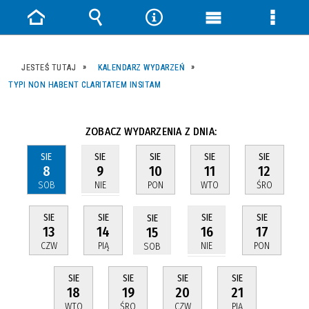
Strona
Wyszukiwarka
Narzędzia
Menu
Menu
główna
główne
szczeg
JESTEŚ TUTAJ
KALENDARZ WYDARZEŃ
TYPI NON HABENT CLARITATEM INSITAM
ZOBACZ WYDARZENIA Z DNIA:
SIE
SIE
SIE
SIE
SIE
8
10
11
12
9
SOB
PON
WTO
ŚRO
NIE
SIE
SIE
SIE
SIE
SIE
13
14
17
16
15
CZW
PIĄ
PON
NIE
SOB
SIE
SIE
SIE
SIE
18
19
20
21
WTO
ŚRO
CZW
PIĄ