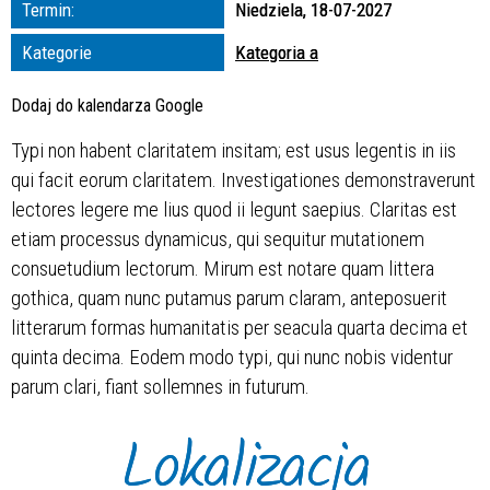
Termin:
Niedziela, 18-07-2027
zakresie
Kategorie
Kategoria a
—
Dodaj do kalendarza Google
Miejsce
Typi non habent claritatem insitam; est usus legentis in iis
qui facit eorum claritatem. Investigationes demonstraverunt
Organizator
lectores legere me lius quod ii legunt saepius. Claritas est
etiam processus dynamicus, qui sequitur mutationem
consuetudium lectorum. Mirum est notare quam littera
gothica, quam nunc putamus parum claram, anteposuerit
litterarum formas humanitatis per seacula quarta decima et
quinta decima. Eodem modo typi, qui nunc nobis videntur
parum clari, fiant sollemnes in futurum.
Lokalizacja