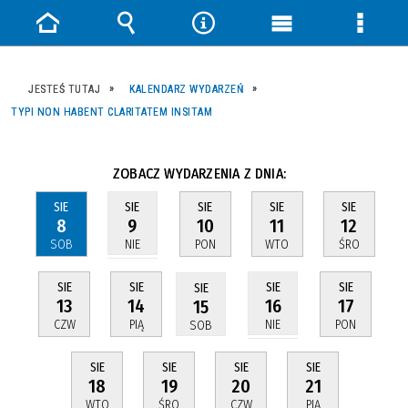
Strona
Wyszukiwarka
Narzędzia
Menu
Menu
główna
główne
szczeg
JESTEŚ TUTAJ
KALENDARZ WYDARZEŃ
TYPI NON HABENT CLARITATEM INSITAM
ZOBACZ WYDARZENIA Z DNIA:
SIE
SIE
SIE
SIE
SIE
8
10
11
12
9
SOB
PON
WTO
ŚRO
NIE
SIE
SIE
SIE
SIE
SIE
13
14
17
16
15
CZW
PIĄ
PON
NIE
SOB
SIE
SIE
SIE
SIE
18
19
20
21
WTO
ŚRO
CZW
PIĄ