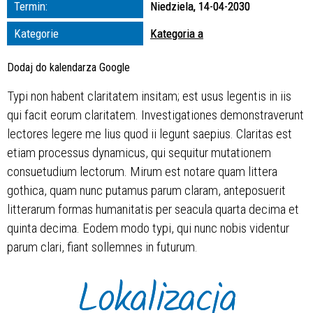
Termin:
Niedziela, 14-04-2030
zakresie
Kategorie
Kategoria a
—
Dodaj do kalendarza Google
Miejsce
Typi non habent claritatem insitam; est usus legentis in iis
qui facit eorum claritatem. Investigationes demonstraverunt
Organizator
lectores legere me lius quod ii legunt saepius. Claritas est
etiam processus dynamicus, qui sequitur mutationem
consuetudium lectorum. Mirum est notare quam littera
gothica, quam nunc putamus parum claram, anteposuerit
litterarum formas humanitatis per seacula quarta decima et
quinta decima. Eodem modo typi, qui nunc nobis videntur
parum clari, fiant sollemnes in futurum.
Lokalizacja