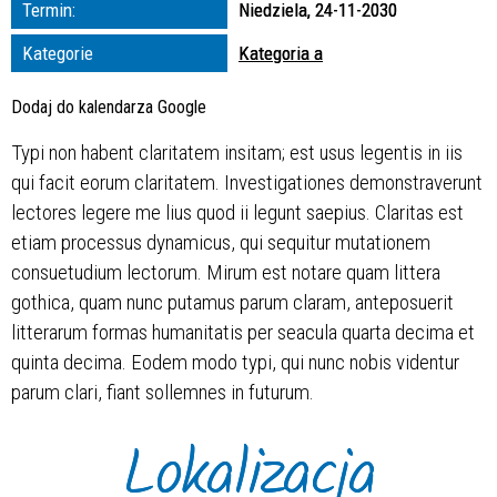
Termin:
Niedziela, 24-11-2030
zakresie
Kategorie
Kategoria a
—
Dodaj do kalendarza Google
Miejsce
Typi non habent claritatem insitam; est usus legentis in iis
qui facit eorum claritatem. Investigationes demonstraverunt
Organizator
lectores legere me lius quod ii legunt saepius. Claritas est
etiam processus dynamicus, qui sequitur mutationem
consuetudium lectorum. Mirum est notare quam littera
gothica, quam nunc putamus parum claram, anteposuerit
litterarum formas humanitatis per seacula quarta decima et
quinta decima. Eodem modo typi, qui nunc nobis videntur
parum clari, fiant sollemnes in futurum.
Lokalizacja