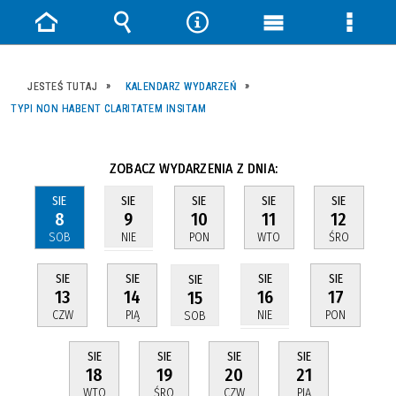
Strona
Wyszukiwarka
Narzędzia
Menu
Menu
główna
główne
szczeg
JESTEŚ TUTAJ
KALENDARZ WYDARZEŃ
TYPI NON HABENT CLARITATEM INSITAM
ZOBACZ WYDARZENIA Z DNIA:
SIE
SIE
SIE
SIE
SIE
8
10
11
12
9
SOB
PON
WTO
ŚRO
NIE
SIE
SIE
SIE
SIE
SIE
13
14
17
16
15
CZW
PIĄ
PON
NIE
SOB
SIE
SIE
SIE
SIE
18
19
20
21
WTO
ŚRO
CZW
PIĄ