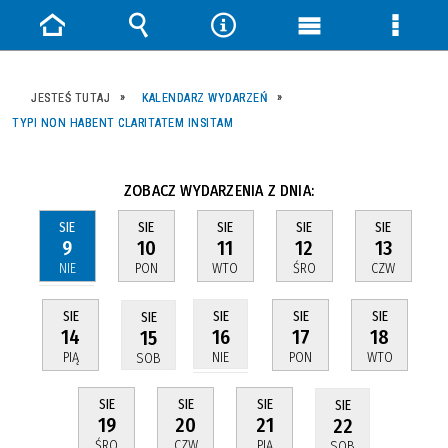
Strona
Wyszukiwarka
Narzędzia
Menu
Menu
główna
główne
szczeg
JESTEŚ TUTAJ
KALENDARZ WYDARZEŃ
TYPI NON HABENT CLARITATEM INSITAM
ZOBACZ WYDARZENIA Z DNIA:
SIE
SIE
SIE
SIE
SIE
9
10
11
12
13
NIE
PON
WTO
ŚRO
CZW
SIE
SIE
SIE
SIE
SIE
14
17
18
16
15
PIĄ
PON
WTO
NIE
SOB
SIE
SIE
SIE
SIE
19
20
21
22
ŚRO
CZW
PIĄ
SOB