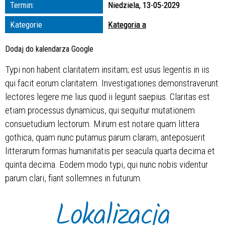
Trwające w
Termin:
Niedziela, 13-05-2029
zakresie
Kategorie
Kategoria a
—
Dodaj do kalendarza Google
Miejsce
Typi non habent claritatem insitam; est usus legentis in iis
qui facit eorum claritatem. Investigationes demonstraverunt
Organizator
lectores legere me lius quod ii legunt saepius. Claritas est
etiam processus dynamicus, qui sequitur mutationem
consuetudium lectorum. Mirum est notare quam littera
gothica, quam nunc putamus parum claram, anteposuerit
litterarum formas humanitatis per seacula quarta decima et
quinta decima. Eodem modo typi, qui nunc nobis videntur
parum clari, fiant sollemnes in futurum.
Lokalizacja