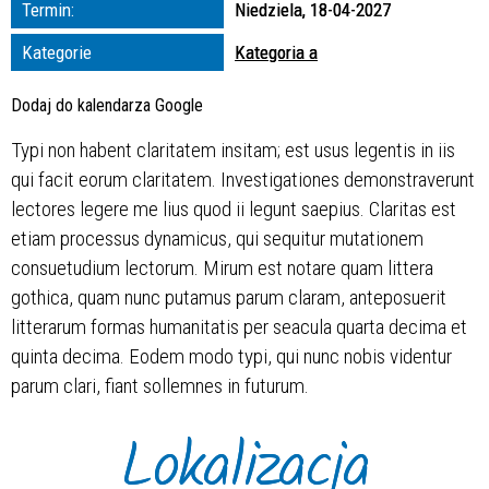
Termin:
Niedziela, 18-04-2027
zakresie
Kategorie
Kategoria a
—
Dodaj do kalendarza Google
Miejsce
Typi non habent claritatem insitam; est usus legentis in iis
qui facit eorum claritatem. Investigationes demonstraverunt
Organizator
lectores legere me lius quod ii legunt saepius. Claritas est
etiam processus dynamicus, qui sequitur mutationem
consuetudium lectorum. Mirum est notare quam littera
gothica, quam nunc putamus parum claram, anteposuerit
litterarum formas humanitatis per seacula quarta decima et
quinta decima. Eodem modo typi, qui nunc nobis videntur
parum clari, fiant sollemnes in futurum.
Lokalizacja