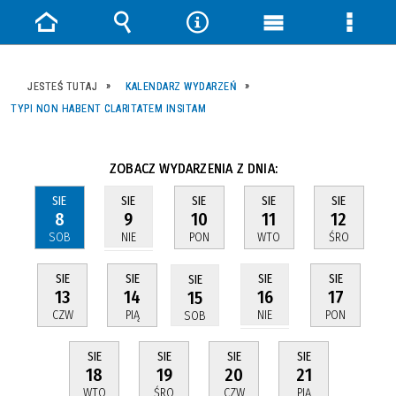
Strona
Wyszukiwarka
Narzędzia
Menu
Menu
główna
główne
szczeg
JESTEŚ TUTAJ
KALENDARZ WYDARZEŃ
TYPI NON HABENT CLARITATEM INSITAM
ZOBACZ WYDARZENIA Z DNIA:
SIE
SIE
SIE
SIE
SIE
8
10
11
12
9
SOB
PON
WTO
ŚRO
NIE
SIE
SIE
SIE
SIE
SIE
13
14
17
16
15
CZW
PIĄ
PON
NIE
SOB
SIE
SIE
SIE
SIE
18
19
20
21
WTO
ŚRO
CZW
PIĄ