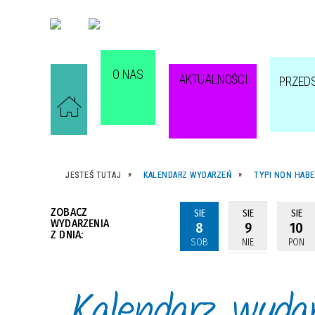
O NAS
AKTUALNOŚCI
PRZED
JESTEŚ TUTAJ
KALENDARZ WYDARZEŃ
TYPI NON HABE
ZOBACZ
SIE
SIE
SIE
WYDARZENIA
8
9
10
Z DNIA:
SOB
NIE
PON
Kalendarz wyda