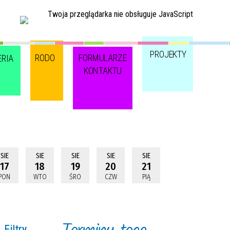
Twoja przeglądarka nie obsługuje JavaScript
PROJEKTY
RODO
FORMULARZE
ERIA
KONTAKTU
SIE
SIE
SIE
SIE
SIE
17
18
19
20
21
PON
WTO
ŚRO
CZW
PIĄ
Filtry