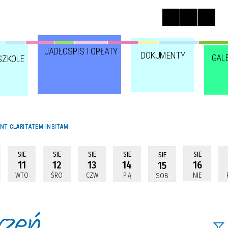
JADŁOSPIS I OPŁATY
DOKUMENTY
GAL
SZKOLE
NT CLARITATEM INSITAM
SIE
SIE
SIE
SIE
SIE
SIE
11
12
13
14
16
15
WTO
ŚRO
CZW
PIĄ
NIE
SOB
rzeń