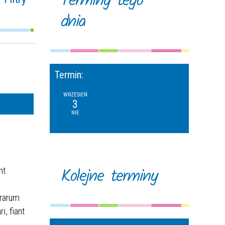
Terminy tego
dnia
na fraza
oria
Termin:
ące w
—
sie
WRZESIEŃ
3
NIE
ce
izator
Kolejne terminy
nt
erarum
, fiant