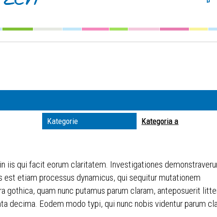
Szuka
Kateg
Trwaj
zakre
Miejs
Kategorie
Kategoria a
Organ
 in iis qui facit eorum claritatem. Investigationes demonstraveru
itas est etiam processus dynamicus, qui sequitur mutationem
ra gothica, quam nunc putamus parum claram, anteposuerit litt
ta decima. Eodem modo typi, qui nunc nobis videntur parum clari