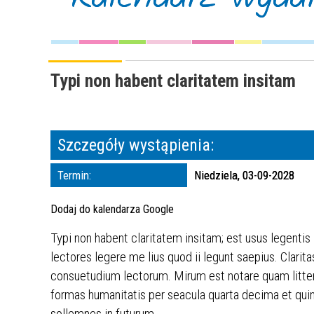
Typi non habent claritatem insitam
Szczegóły wystąpienia:
Termin:
Niedziela, 03-09-2028
Dodaj do kalendarza Google
Typi non habent claritatem insitam; est usus legentis
lectores legere me lius quod ii legunt saepius. Clar
consuetudium lectorum. Mirum est notare quam litte
formas humanitatis per seacula quarta decima et quin
sollemnes in futurum.