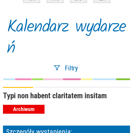
Kalendarz wydarze
ń
Filtry
Szukana fraza
Typi non habent claritatem insitam
Archiwum
Kategoria
Szczegóły wystąpienia:
Trwające w