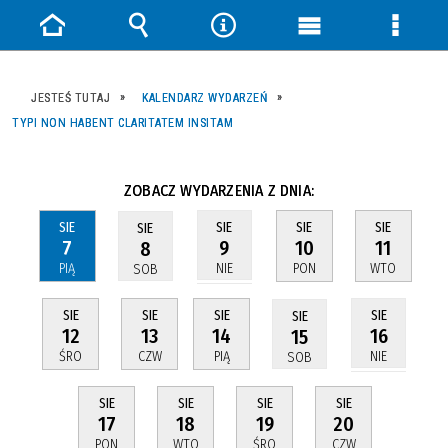
Strona
Wyszukiwarka
Narzędzia
Menu
Menu
główna
główne
szczeg
JESTEŚ TUTAJ
KALENDARZ WYDARZEŃ
TYPI NON HABENT CLARITATEM INSITAM
ZOBACZ WYDARZENIA Z DNIA:
SIE
SIE
SIE
SIE
SIE
7
10
11
9
8
PIĄ
PON
WTO
NIE
SOB
SIE
SIE
SIE
SIE
SIE
12
13
14
16
15
ŚRO
CZW
PIĄ
NIE
SOB
SIE
SIE
SIE
SIE
17
18
19
20
PON
WTO
ŚRO
CZW