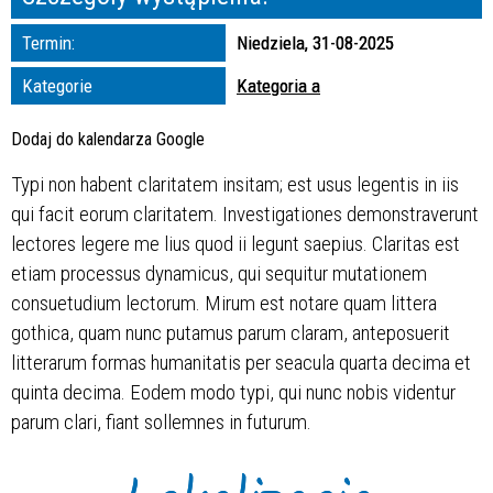
zakresie
Termin:
Niedziela, 31-08-2025
—
Kategorie
Kategoria a
Miejsce
Dodaj do kalendarza Google
Typi non habent claritatem insitam; est usus legentis in iis
Organizator
qui facit eorum claritatem. Investigationes demonstraverunt
lectores legere me lius quod ii legunt saepius. Claritas est
etiam processus dynamicus, qui sequitur mutationem
consuetudium lectorum. Mirum est notare quam littera
gothica, quam nunc putamus parum claram, anteposuerit
litterarum formas humanitatis per seacula quarta decima et
quinta decima. Eodem modo typi, qui nunc nobis videntur
parum clari, fiant sollemnes in futurum.