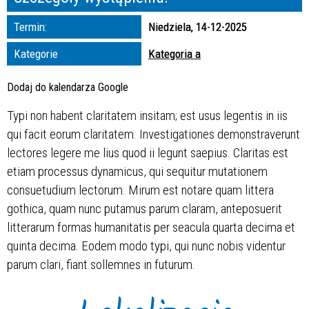
zakresie
Termin:
Niedziela, 14-12-2025
—
Kategorie
Kategoria a
Miejsce
Dodaj do kalendarza Google
Typi non habent claritatem insitam; est usus legentis in iis
Organizator
qui facit eorum claritatem. Investigationes demonstraverunt
lectores legere me lius quod ii legunt saepius. Claritas est
etiam processus dynamicus, qui sequitur mutationem
consuetudium lectorum. Mirum est notare quam littera
gothica, quam nunc putamus parum claram, anteposuerit
litterarum formas humanitatis per seacula quarta decima et
quinta decima. Eodem modo typi, qui nunc nobis videntur
parum clari, fiant sollemnes in futurum.