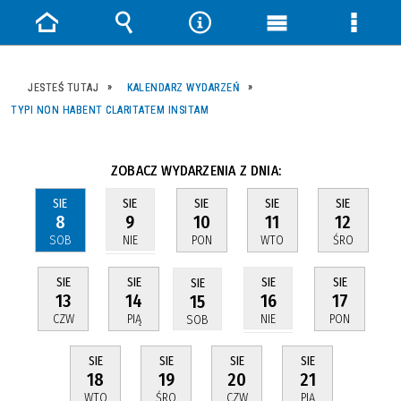
Strona
Wyszukiwarka
Narzędzia
Menu
Menu
główna
główne
szczeg
JESTEŚ TUTAJ
KALENDARZ WYDARZEŃ
TYPI NON HABENT CLARITATEM INSITAM
ZOBACZ WYDARZENIA Z DNIA:
SIE
SIE
SIE
SIE
SIE
8
10
11
12
9
SOB
PON
WTO
ŚRO
NIE
SIE
SIE
SIE
SIE
SIE
13
14
17
16
15
CZW
PIĄ
PON
NIE
SOB
SIE
SIE
SIE
SIE
18
19
20
21
WTO
ŚRO
CZW
PIĄ