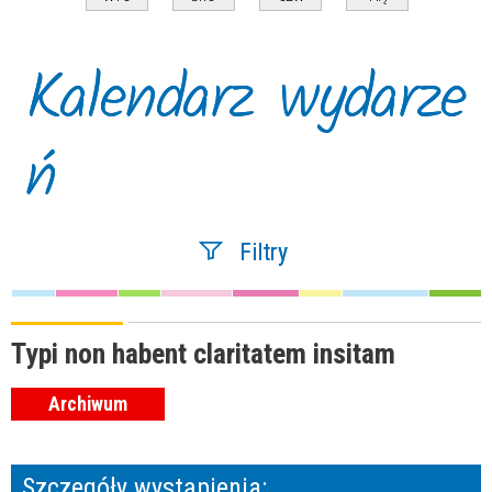
Kalendarz wydarze
ń
Filtry
Szukana fraza
Typi non habent claritatem insitam
Archiwum
Kategoria
Szczegóły wystąpienia:
Trwające w