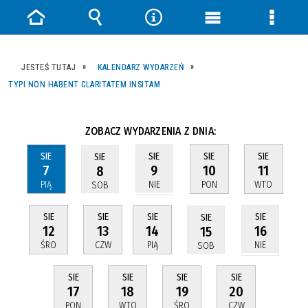
Strona
Wyszukiwarka
Narzędzia
Menu
Menu
główna
główne
szczeg
JESTEŚ TUTAJ
KALENDARZ WYDARZEŃ
TYPI NON HABENT CLARITATEM INSITAM
ZOBACZ WYDARZENIA Z DNIA:
SIE
SIE
SIE
SIE
SIE
7
10
11
9
8
PIĄ
PON
WTO
NIE
SOB
SIE
SIE
SIE
SIE
SIE
12
13
14
16
15
ŚRO
CZW
PIĄ
NIE
SOB
SIE
SIE
SIE
SIE
17
18
19
20
PON
WTO
ŚRO
CZW