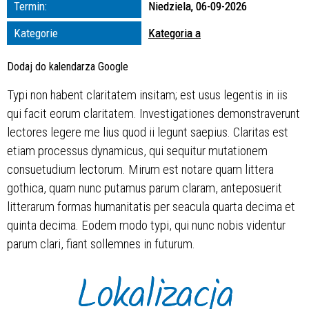
Termin:
Niedziela, 06-09-2026
zakresie
Kategorie
Kategoria a
—
Dodaj do kalendarza Google
Miejsce
Typi non habent claritatem insitam; est usus legentis in iis
qui facit eorum claritatem. Investigationes demonstraverunt
Organizator
lectores legere me lius quod ii legunt saepius. Claritas est
etiam processus dynamicus, qui sequitur mutationem
consuetudium lectorum. Mirum est notare quam littera
gothica, quam nunc putamus parum claram, anteposuerit
litterarum formas humanitatis per seacula quarta decima et
quinta decima. Eodem modo typi, qui nunc nobis videntur
parum clari, fiant sollemnes in futurum.
Lokalizacja